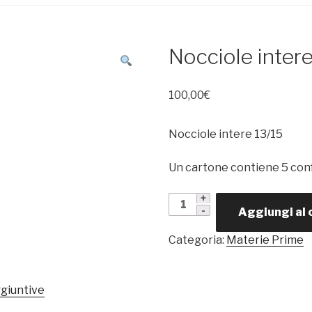
Nocciole inter
100,00
€
Nocciole intere 13/15
Un cartone contiene 5 conf
Nocciole
Aggiungi al 
intere
13/15
Categoria:
Materie Prime
quantità
ggiuntive