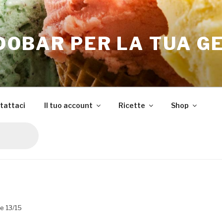
OBAR PER LA TUA G
tattaci
Il tuo account
Ricette
Shop
re 13/15