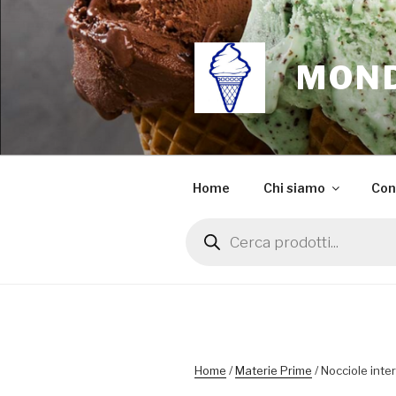
Salta
al
contenuto
MOND
Home
Chi siamo
Con
Products
search
Home
/
Materie Prime
/ Nocciole inte